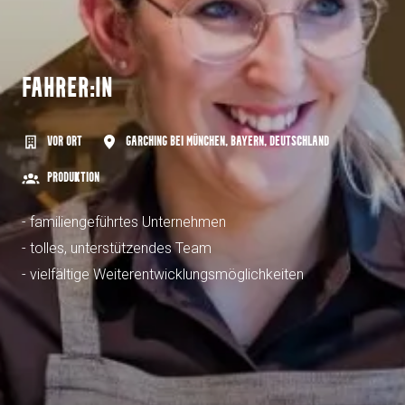
FAHRER:IN
vor Ort
Garching bei München
,
Bayern
,
Deutschland
Produktion
- familiengeführtes Unternehmen
- tolles, unterstützendes Team
- vielfältige Weiterentwicklungsmöglichkeiten