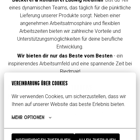
eines dynamischen Teams, das täglich für die pünktliche
Lieferung unserer Produkte sorgt. Neben einer
angenehmen Arbeitsatmosphäre und flexiblen
Arbeitszeiten bieten wir zahlreiche Vorteile und
Unterstützungsmöglichkeiten für deine berufliche
Entwicklung.
Wir bieten dir nur das Beste vom Besten
- ein
inspirierendes Arbeitsumfeld und eine spannende Zeit bei
Riedmair!
VEREINBARUNG ÜBER COOKIES
BEI UNS ERWARTEN DICH ATTRAKTIVE
MITARBEITERVORTEILE
Wir verwenden Cookies, um sicherzustellen, dass wir 
Ihnen auf unserer Website das beste Erlebnis bieten.
Überdurchschnittliche Bezahlung und Anerkennung
Mehr Optionen
für deine Leistung
Zusätzliche Boni und Prämien als Dankeschön für